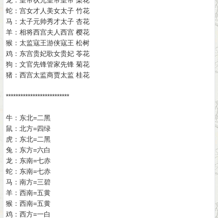
龙：皇帝状元皇帝皇帝 梨花
蛇：宫女才人美女太子 竹花
马：太子元帅秀才太子 杏花
羊：相将西宫夫人西宫 樱花
猴：太监寇王游侠寇王 松树
鸡：东宫贵妃歌女贵妃 苓花
狗：文官先锋管家先锋 菊花
猪：西宫太监商贾太监 桂花
**************************
牛：东北=二黑
鼠：北方=四绿
虎：东北=二黑
兔：东方=六白
龙：东南=七赤
蛇：东南=七赤
马：南方=三碧
羊：西南=五黄
猴：西南=五黄
鸡：西方=一白