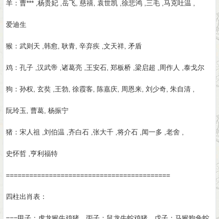
羊：曹*** ,杨贵妃 ,岳飞, 慈禧, 袁世凯 ,徐悲鸿 ,三毛 ,马克吐温 ,
爱迪生
猴：武则天 ,韩愈, 耿青, 辛弃疾 ,文天祥, 矛盾
鸡：孔子 ,汉武帝 ,诸葛亮 ,王安石, 郑板桥 ,梁启超 ,周作人 ,泰戈尔
狗：孙权, 玄奘 ,王勃, 徐霞客, 陈嘉庆, 周恩来, 刘少奇, 朱自清 ,
阮玲玉, 曹葛, 杨振宁
猪：宋人祖 ,刘伯温 ,齐白石 ,张大千 ,将介石 ,闻一多 ,老舍 ,
史怀哲 ,亨利福特
==========================================
四柱出肖表：
===甲子：虎龙猴牛鸡猪，丙子：鼠龙牛蛇鸡猪，戊子；马猴狗兔蛇