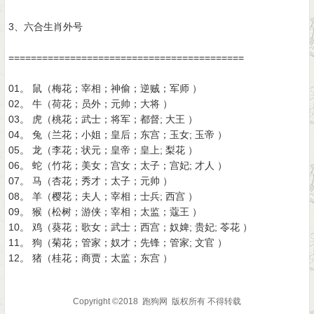
3、六合生肖外号
==========================================
01。 鼠（梅花；宰相；神偷；逆贼；军师 ）
02。 牛（荷花；员外；元帅；大将 ）
03。 虎（桃花；武士；将军；都督; 大王 ）
04。 兔（兰花；小姐；皇后；东宫；玉女; 玉帝 ）
05。 龙（李花；状元；皇帝；皇上; 梨花 ）
06。 蛇（竹花；美女；宫女；太子；宫妃; 才人 ）
07。 马（杏花；秀才；太子；元帅 ）
08。 羊（樱花；夫人；宰相；士兵; 西宫 ）
09。 猴（松树；游侠；宰相；太监；蔻王 ）
10。 鸡（葵花；歌女；武士；西宫；奴婢; 贵妃; 苓花 ）
11。 狗（菊花；管家；奴才；先锋；管家; 文官 ）
12。 猪（桂花；商贾；太监；东宫 ）
Copyright ©2018
跑狗网
版权所有 不得转载