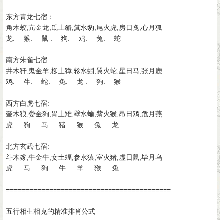
东方青龙七宿：
角木蛟,亢金龙,氐土貉,箕水豹,尾火虎,房日兔,心月狐
龙. 猴. 鼠 . 狗. 鸡. 兔. 蛇
南方朱雀七宿:
井木犴,鬼金羊,柳土獐,轸水蚓,翼火蛇,星日马,张月鹿
鸡. 牛. 蛇. 兔. 龙 . 狗. 猴
西方白虎七宿:
奎木狼,娄金狗,胃土雉,壁水蝓,觜火猴,昂日鸡,危月燕
虎. 狗. 马. 猪. 猴. 兔. 龙
北方玄武七宿:
斗木豸,牛金牛,女土蝠,参水猿,室火猪,虚日鼠,毕月乌
虎. 马. 狗. 牛. 羊. 猴. 兔
==========================================
五行相生相克的精准排肖公式