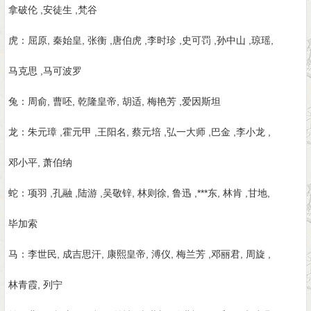
拿破伦 ,安徒生 ,梵谷
虎：屈原, 秦始皇, 张衡 ,唐伯虎 ,李时珍 ,史可罚 ,孙中山 ,琼瑶,
马克思 ,马可波罗
兔：周俞, 曹呸, 乾隆皇帝, 胡适, 梅艳芳 ,爱因斯坦
龙：朱元璋 ,霍元甲 ,王阳名, 蔡元培 ,弘一大师 ,巴金 ,李小龙 ,
邓小平, 萧伯纳
蛇：项羽 ,孔融 ,陆游 ,吴敬锌, 林则徐, 鲁迅 ,***东, 林肯 ,甘地,
毕加索
马：李世民, 成吉思汗, 康熙皇帝, 溥仪, 梅兰芳 ,邓丽君, 周旋 ,
林青霞, 列宁